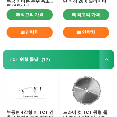
목공 커터는 온수 욕조
단 직경 28.6 밀리미터
를 만듭니다
최고의 가격
최고의 가격
공장 여행
품질 관리
연락처
연락처
연락주세요
TCT 원형 톱날
(17)
인용문을 요구하세요
스트레이트 라우터 비트
프로필 라우터 비트
부등변 4각형 이 TCT 건
드라이 컷 TCT 원형 톱
공동 라우터 비트