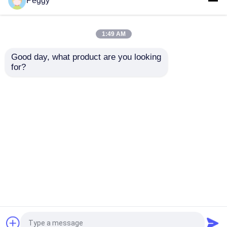
Peggy
터 비트는 1/4 또는 1/2
우터 비트 세트 목공 둥
정강이 베탑 도구와 함
근 코너 라우터 비트
HSS 스텝 드릴
께 설정했습니다
1:49 AM
최고의 가격
최고의 가격
HSS 카운터싱크
Good day, what product are you looking 
for?
연락처
연락처
환형 절단기
카바이드 티핑된 홀은 봤습니다
더 많은 것을 전망하십시
오
구멍 톱 아버
홈
사이트맵
연락처
Desktop Site
사이트맵
Privacy Policy
품질
스트레이트 라우터 비트
중국 공장.Copyright
© 2025 Betop Industrial Tools. All Rights