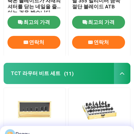
축은 블레이드가 자재의
날 355 밀리미터 금속
셔터를 닫는 네일을 줄
절단 블레이드 ATB
이는 것을 봤습니다
TCT 원형 톱날
최고의 가격
최고의 가격
TCT 라우터 비트 세트
연락처
연락처
HSS 라우터 비트
카바이드 인서트 툴링
TCT 라우터 비트 세트
(11)
CNC 조각 비트
솔리드 카바이드 나선형 절단기
보링 드릴 비트
똑바로 6 PC TCT 라우
호화로운 24 PC TCT 라