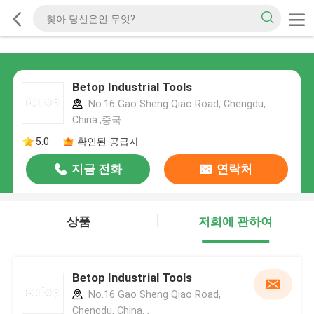
Betop Industrial Tools
No.16 Gao Sheng Qiao Road, Chengdu,
China.,중국
5.0
확인된 공급자
지금 전화
연락처
상품
저희에 관하여
Betop Industrial Tools
No.16 Gao Sheng Qiao Road,
Chengdu, China. ,