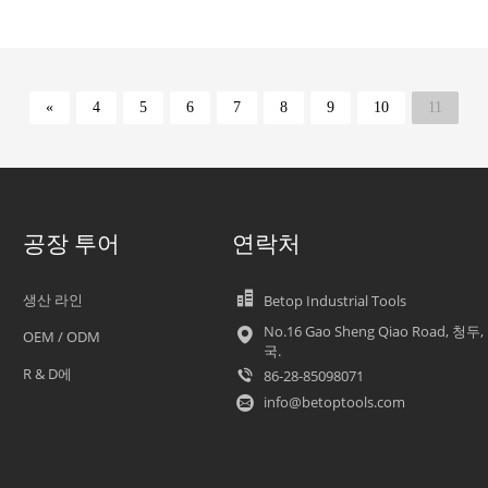
«
4
5
6
7
8
9
10
11
공장 투어
연락처
생산 라인
Betop Industrial Tools
No.16 Gao Sheng Qiao Road, 청두,
OEM / ODM
국.
R & D에
86-28-85098071
info@betoptools.com