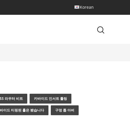
Korean
SS 라우터 비트
카바이드 인서트 툴링
바이드 티핑된 홀은 봤습니다
구멍 톱 아버