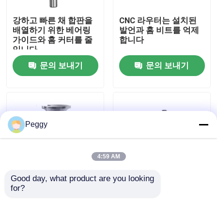
강하고 빠른 채 합판을
CNC 라우터는 설치된
공장 여행
배열하기 위한 베어링
발언과 홈 비트를 억제
가이드와 홈 커터를 줄
합니다
입니다
품질 관리
문의 보내기
문의 보내기
연락주세요
인용문을 요구하세요
Peggy
스트레이트 라우터 비트
4:59 AM
Good day, what product are you looking 
프로필 라우터 비트
for?
창문은 정강이 1/2가 "
커터 박스 조인트 비트
지름 32를 줄이면서 도
를 분쇄하는 값이 싸고
어 가장자리 라우터 비
더 좋은 품질
공동 라우터 비트