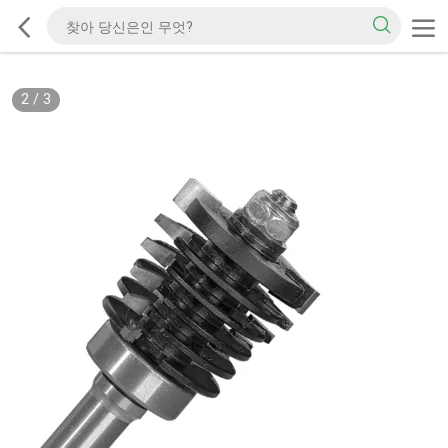
2
/
3