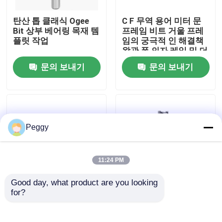
탄산 톱 클래식 Ogee
C F 무역 용어 미터 문
공장 여행
Bit 상부 베어링 목재 템
프레임 비트 거울 프레
플릿 작업
임의 궁극적 인 해결책
왕관 폼 의자 레일 및 더
품질 관리
많은
문의 보내기
문의 보내기
연락주세요
인용문을 요구하세요
Peggy
스트레이트 라우터 비트
11:24 PM
Good day, what product are you looking 
프로필 라우터 비트
for?
임페리얼 사이즈 건축
장식적 모서리 또는 돌
폼핑 비트 가구 폼핑 및
입 스로우왕을 위한 고
트림 12mm 샴
전적 오지 비트에게 재
공동 라우터 비트