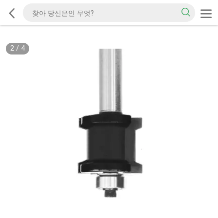
2
/
4