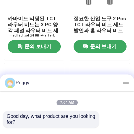
공장 여행
카바이드 티핑된 TCT
절묘한 산업 도구 2 Pcs
라우터 비트는 3 PC 양
TCT 라우터 비트 세트
각 패널 라우터 비트 세
발언과 홈 라우터 비트
품질 관리
트에서 설정했습니다
문의 보내기
문의 보내기
연락주세요
인용문을 요구하세요
Peggy
스트레이트 라우터 비트
7:04 AM
프로필 라우터 비트
Good day, what product are you looking 
for?
검은 4 PC 만곡형 라우
똑바로 6 PC TCT 라우
터 비트는 엣지 비딩 라
터 비트는 1/4 또는 1/2
공동 라우터 비트