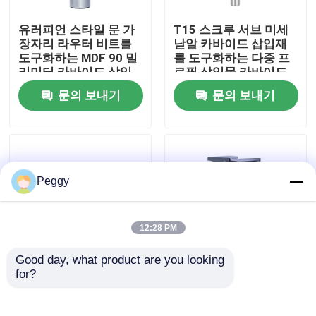
유러피언 스타일 문 가
T15 스크루 서브 미세
공장 여행
장자리 라우터 비트를
낟알 카바이드 삽입재
도구화하는 MDF 90 밀
를 도구화하는 다중 프
리미터 카바이드 삽입
로필 삽입물 카바이드
품질 관리
재
문의 보내기
문의 보내기
연락주세요
인용문을 요구하세요
Peggy
스트레이트 라우터 비트
12:28 PM
Good day, what product are you looking 
프로필 라우터 비트
for?
스레드 축 베탑 도구를
돼지괴사성비염 텅스텐
위해 라우터 비트를 장
카바이드 삽입 라우터
부로 잇는 검은 삽입물
비트 86 밀리미터 내지
공동 라우터 비트