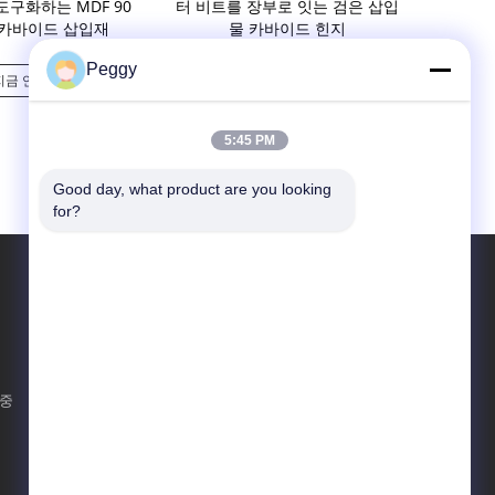
도구화하는 MDF 90
터 비트를 장부로 잇는 검은 삽입
드 삽입재 라
카바이드 삽입재
물 카바이드 힌지
낟알 탄
Peggy
지금 연락
지금 연락
지
5:45 PM
Good day, what product are you looking 
for?
에서 찾아주세요
 중
보내십시오