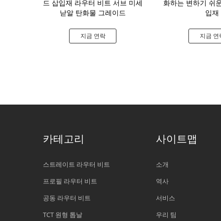
잇는 검은 삽입
드 삽입재 라우터 비트 서브 미세
화하는 변하기 쉬운
드 힌지
낟알 탄화물 그레이드
입재
연락
지금 연락
지금 연
카테고리
사이트맵
스트레이트 라우터 비트
소개
프로필 라우터 비트
역사
공동 라우터 비트
서비스
TCT 원형 톱날
우리 팀