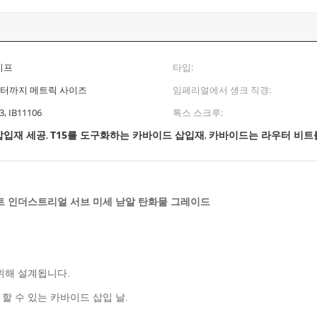
이프
타입:
미터까지 메트릭 사이즈
임페리얼에서 섕크 직경:
3, IB11106
톡스 스크루:
삽입재 세공
T15를 도구화하는 카바이드 삽입재
카바이드는 라우터 비트
,
,
트 인더스트리얼 서브 미세 낟알 탄화물 그레이드
위해 설계됩니다.
 할 수 있는 카바이드 삽입 날.