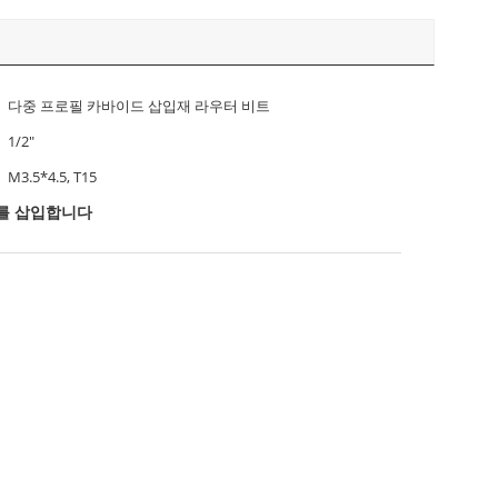
다중 프로필 카바이드 삽입재 라우터 비트
1/2"
M3.5*4.5, T15
를 삽입합니다