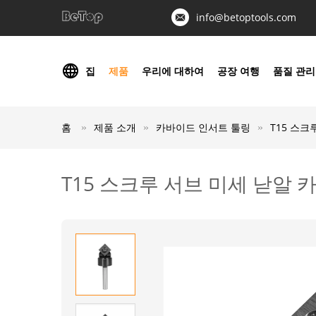
info@betoptools.com
집
제품
우리에 대하여
공장 여행
품질 관리
홈
제품 소개
카바이드 인서트 툴링
T15 스
T15 스크루 서브 미세 낟알