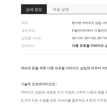
상세 정보
제품 설명
재료:
텅스텐 카바이드 삽입 나
섕크 직경:
8 밀리미터부터 12 밀리
삽입물 나이프:
IB11101, IB11102, IB1110
다중 프로필 카바이드 
강조하다:
캐브넷 문을 위한 다중 프로필 카바이드 삽입재 라우터 비
기술적 인포르마티오인 :
카바이드 삽입재 세공은 도구 삭감의 고주파 사용의 앱을 
도구의 4 번 수명을 만든 모서리를 절두하는 4 변과 거꾸로