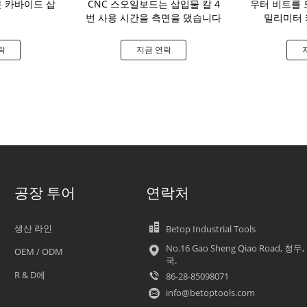
 카바이드 삽
CNC 스오일보드는 삽입물 칼 4
우터 비트를 
번 사용 시간을 측면을 댔습니다
밀리미터 
락
지금 연락
공장 투어
연락처
생산 라인
Betop Industrial Tools
No.16 Gao Sheng Qiao Road, 청두,
OEM / ODM
국.
R & D에
86-28-85098071
info@betoptools.com