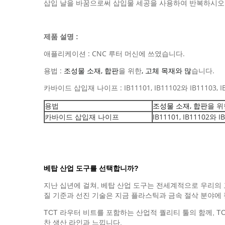
삽입 날을 바꿈으로써 삽입물 세공을 사용하여 반복하시오 
제품 설명 :
애플리케이션 : CNC 루터 머신에 쓰였습니다.
용법 :
조성물 소재, 합판
을 위한
, 고체 목재와 많
습니다.
카바이드 삽입재 나이프 : IB11101, IB11102와 IB11103, I
용법
조성물 소재, 합판
을 위
카바이드 삽입재 나이프
IB11101, IB11102와 IB
베탑 산업 도구를 선택합니까?
지난 십년에 걸쳐, 베탑 산업 도구는 전세계적으로 우리의 
질 기준과 선진 기술은 지금 플라스틱과 금속 절삭 분야에
TCT 라우터 비트를 포함하는 산업적 퀄리티 툴의 함께, T
찬 생산 라인과 느낍니다.