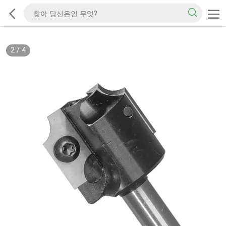
2
/
4