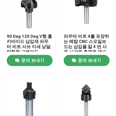
90 Deg 120 Deg V형 홈
라우터 비트 4를 포장하
카바이드 삽입재 라우
는 베탑 CNC 스오일보
터 비트 서브 미세 낟알
드는 삽입물 칼 4 번 사
탄화물 그레이드
용 시간을 측면을 댔습
니다
문의 보내기
문의 보내기
집
제품
우리에 대하여