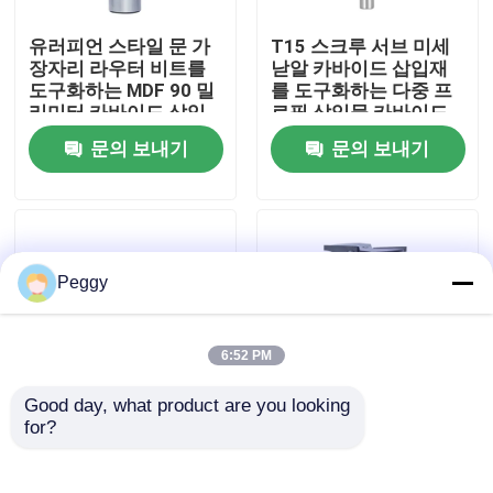
유러피언 스타일 문 가
T15 스크루 서브 미세
공장 여행
장자리 라우터 비트를
낟알 카바이드 삽입재
도구화하는 MDF 90 밀
를 도구화하는 다중 프
리미터 카바이드 삽입
로필 삽입물 카바이드
품질 관리
재
문의 보내기
문의 보내기
연락주세요
인용문을 요구하세요
Peggy
스트레이트 라우터 비트
6:52 PM
Good day, what product are you looking 
프로필 라우터 비트
for?
스레드 축 베탑 도구를
돼지괴사성비염 텅스텐
위해 라우터 비트를 장
카바이드 삽입 라우터
부로 잇는 검은 삽입물
비트 86 밀리미터 내지
공동 라우터 비트